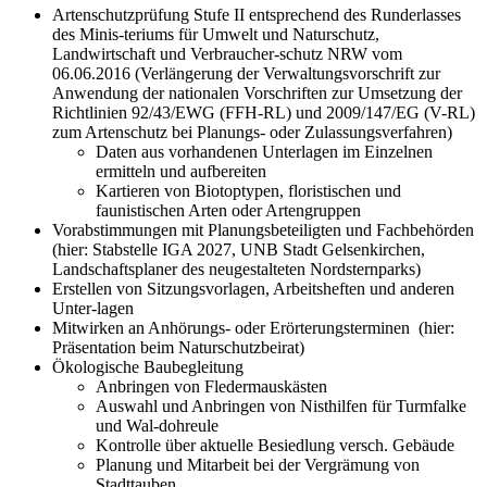
Artenschutzprüfung Stufe II entsprechend des Runderlasses
des Minis-teriums für Umwelt und Naturschutz,
Landwirtschaft und Verbraucher-schutz NRW vom
06.06.2016 (Verlängerung der Verwaltungsvorschrift zur
Anwendung der nationalen Vorschriften zur Umsetzung der
Richtlinien 92/43/EWG (FFH-RL) und 2009/147/EG (V-RL)
zum Artenschutz bei Planungs- oder Zulassungsverfahren)
Daten aus vorhandenen Unterlagen im Einzelnen
ermitteln und aufbereiten
Kartieren von Biotoptypen, floristischen und
faunistischen Arten oder Artengruppen
Vorabstimmungen mit Planungsbeteiligten und Fachbehörden
(hier: Stabstelle IGA 2027, UNB Stadt Gelsenkirchen,
Landschaftsplaner des neugestalteten Nordsternparks)
Erstellen von Sitzungsvorlagen, Arbeitsheften und anderen
Unter-lagen
Mitwirken an Anhörungs- oder Erörterungsterminen (hier:
Präsentation beim Naturschutzbeirat)
Ökologische Baubegleitung
Anbringen von Fledermauskästen
Auswahl und Anbringen von Nisthilfen für Turmfalke
und Wal-dohreule
Kontrolle über aktuelle Besiedlung versch. Gebäude
Planung und Mitarbeit bei der Vergrämung von
Stadttauben