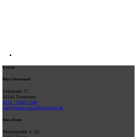
Kontakt
Büro Dortmund
Feldstraße 77
44141 Dortmund
0231 / 28667-200
info@terra-consulting-gmbh.de
Büro Bonn
Mozartstraße 4- 10