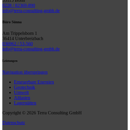
53115 Bonn
0228 / 82369-890
info@terra-consulting-gmbh.de
Büro Sünna
Am Trippelsborn 1
36414 Unterbreizbach
036962 / 53-560
info@terra-consulting-gmbh.de
Leistungen
Navigation überspringen
Erneuerbare Energien
Geotechnik
Umwelt
Altlasten
Lagerstätten
Copyright © 2026 Terra Consulting GmbH
Datenschutz