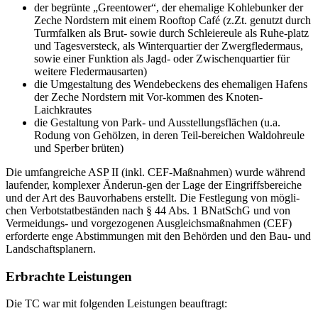
der begrünte „Greentower“, der ehemalige Kohlebunker der
Zeche Nordstern mit einem Rooftop Café (z.Zt. genutzt durch
Turmfalken als Brut- sowie durch Schleiereule als Ruhe-platz
und Tagesversteck, als Winterquartier der Zwergfledermaus,
sowie einer Funktion als Jagd- oder Zwischenquartier für
weitere Fledermausarten)
die Umgestaltung des Wendebeckens des ehemaligen Hafens
der Zeche Nordstern mit Vor-kommen des Knoten-
Laichkrautes
die Gestaltung von Park- und Ausstellungsflächen (u.a.
Rodung von Gehölzen, in deren Teil-bereichen Waldohreule
und Sperber brüten)
Die umfangreiche ASP II (inkl. CEF-Maßnahmen) wurde während
laufender, komplexer Änderun-gen der Lage der Eingriffsbereiche
und der Art des Bauvorhabens erstellt. Die Festlegung von mögli-
chen Verbotstatbeständen nach § 44 Abs. 1 BNatSchG und von
Vermeidungs- und vorgezogenen Ausgleichsmaßnahmen (CEF)
erforderte enge Abstimmungen mit den Behörden und den Bau- und
Landschaftsplanern.
Erbrachte Leistungen
Die TC war mit folgenden Leistungen beauftragt: